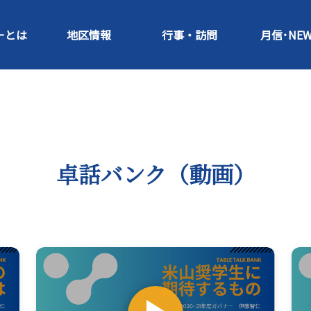
ーとは
地区情報
行事・訪問
月信･NEW
卓話バンク（動画）