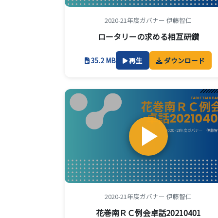
2020-21年度ガバナー 伊藤智仁
ロータリーの求める相互研鑽
35.2 MB
再生
ダウンロード
2020-21年度ガバナー 伊藤智仁
花巻南ＲＣ例会卓話20210401