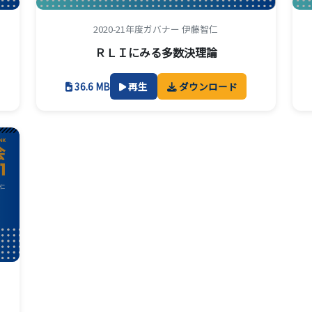
2020-21年度ガバナー 伊藤智仁
ＲＬＩにみる多数決理論
36.6 MB
再生
ダウンロード