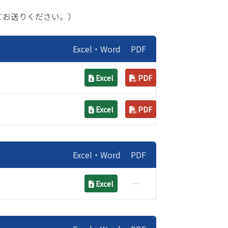
にてお送りください。）
Excel・Word
PDF
Excel
PDF
Excel
PDF
Excel・Word
PDF
―
Excel