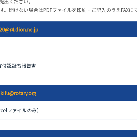
提出ください。
開けます。開けない場合はPDFファイルを印刷・ご記入のうえFAX
520@r4.dion.ne.jp
寄付認証者報告書
：
kifu@rotary.org
celファイルのみ）