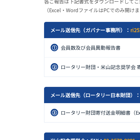
各ご報告は下記書式をダウンロードしてご
（Excel・WordファイルはPCでのみ
メール送信先（ガバナー事務所）：
ri2
①
会員数及び会員異動報告書
②
ロータリー財団・米山記念奨学会 
メール送信先（ロータリー日本財団）
③
ロータリー財団寄付送金明細書（Ex