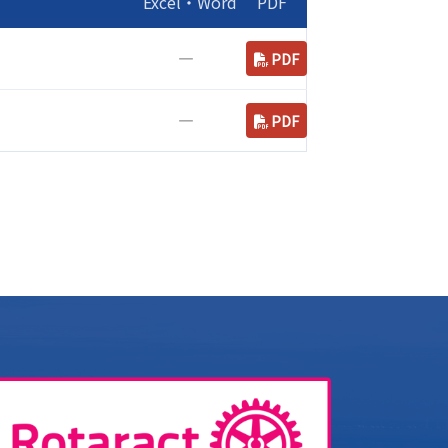
Excel・Word
PDF
―
PDF
―
PDF