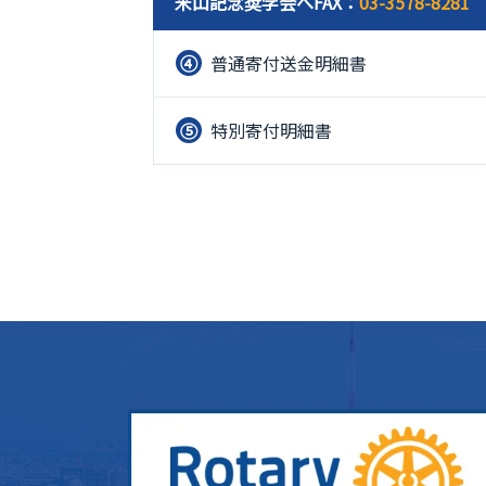
米山記念奨学会へFAX：
03-3578-8281
④
普通寄付送金明細書
⑤
特別寄付明細書