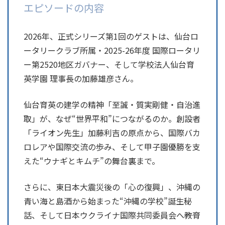
エピソードの内容
2026年、正式シリーズ第1回のゲストは、仙台ロ
ータリークラブ所属・2025-26年度 国際ロータリ
ー第2520地区ガバナー、そして学校法人仙台育
英学園 理事長の加藤雄彦さん。
仙台育英の建学の精神「至誠・質実剛健・自治進
取」が、なぜ“世界平和”につながるのか。創設者
「ライオン先生」加藤利吉の原点から、国際バカ
ロレアや国際交流の歩み、そして甲子園優勝を支
えた“ウナギとキムチ”の舞台裏まで。
さらに、東日本大震災後の「心の復興」、沖縄の
青い海と島酒から始まった“沖縄の学校”誕生秘
話、そして日本ウクライナ国際共同委員会へ――教育